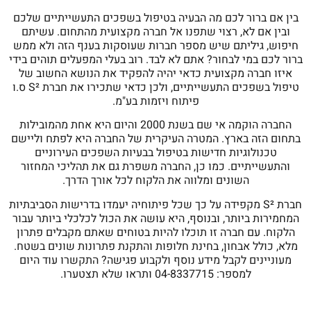
בין אם ברור לכם מה הבעיה בטיפול בשפכים התעשייתיים שלכם
ובין אם לא, רצוי שתפנו אל חברה מקצועית מהתחום. עשיתם
חיפוש, גיליתם שיש מספר חברות שעוסקות בענף הזה ולא ממש
ברור לכם במי לבחור? אתם לא לבד. רוב בעלי המפעלים תוהים בידי
איזו חברה מקצועית כדאי יהיה להפקיד את הנושא החשוב של
טיפול בשפכים התעשייתיים, ולכן כדאי שתכירו את חברת S² ס.ו
פיתוח ויזמות בע"מ.
החברה הוקמה אי שם בשנת 2000 והיום היא אחת מהמובילות
בתחום הזה בארץ. המטרה העיקרית של החברה היא לפתח וליישם
טכנולוגיות חדישות בטיפול בבעיות השפכים העירוניים
והתעשייתיים. כמו כן, החברה משפרת גם את תהליכי המחזור
השונים ומלווה את הלקוח לכל אורך הדרך.
חברת S² מקפידה על כך שכל פיתוחיה יעמדו בדרישות הסביבתיות
המחמירות ביותר, ובנוסף, היא עושה את הכול לכלכלי ביותר עבור
הלקוח. עם חברה זו תוכלו להיות בטוחים שאתם מקבלים פתרון
מלא, כולל אבחון, בחינת חלופות והתקנת פתרונות שונים בשטח.
מעוניינים לקבל מידע נוסף ולקבוע פגישה? התקשרו עוד היום
למספר: 04-8337715 ותראו שלא תצטערו.