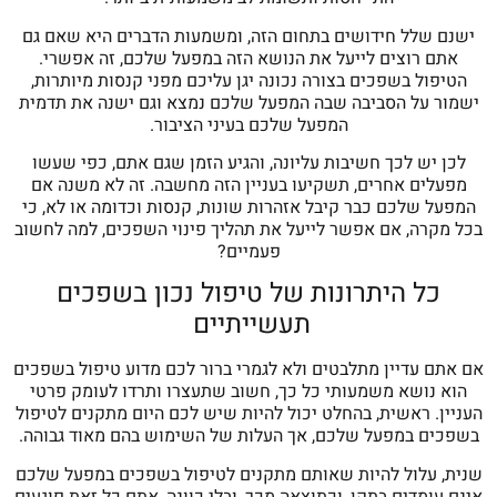
ישנם שלל חידושים בתחום הזה, ומשמעות הדברים היא שאם גם
אתם רוצים לייעל את הנושא הזה במפעל שלכם, זה אפשרי.
הטיפול בשפכים בצורה נכונה יגן עליכם מפני קנסות מיותרות,
ישמור על הסביבה שבה המפעל שלכם נמצא וגם ישנה את תדמית
המפעל שלכם בעיני הציבור.
לכן יש לכך חשיבות עליונה, והגיע הזמן שגם אתם, כפי שעשו
מפעלים אחרים, תשקיעו בעניין הזה מחשבה. זה לא משנה אם
המפעל שלכם כבר קיבל אזהרות שונות, קנסות וכדומה או לא, כי
בכל מקרה, אם אפשר לייעל את תהליך פינוי השפכים, למה לחשוב
פעמיים?
כל היתרונות של טיפול נכון בשפכים
תעשייתיים
אם אתם עדיין מתלבטים ולא לגמרי ברור לכם מדוע טיפול בשפכים
הוא נושא משמעותי כל כך, חשוב שתעצרו ותרדו לעומק פרטי
העניין. ראשית, בהחלט יכול להיות שיש לכם היום מתקנים לטיפול
בשפכים במפעל שלכם, אך העלות של השימוש בהם מאוד גבוהה.
שנית, עלול להיות שאותם מתקנים לטיפול בשפכים במפעל שלכם
אינם עומדים בתקן, וכתוצאה מכך, ובלי כוונה, אתם כל זאת פוגעים