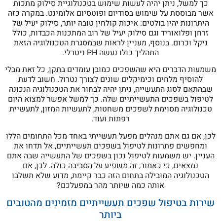
כך למשל, ניתן יהיה לעשות שימוש בטכנולוגיית סילוק מתכות
אשר מבוססת על שימוש בסודיום ופוטסיום אלומינט. במקרה כזה
היתרונות יהיו בולטים: איכות קולחין טובה יותר, סילוק יעיל של
זרחן ופלואוריד וגם סילוק יעיל של רוב המתכנות הכבדות, כולל
ניקל וכרום. בנוסף, מעניין לראות שבמסגרת הטכנולוגיה הזאת
התהליך כולו נעשה PH ניטרלי.
משמעות הדברים היא שהשפכים כמובן עומדים בתקן, כל זאת מבלי
להוסיף מלחים וכימיקלים שונים לצורך נטרול. חשוב לדעת
שבהתאם לסוג התעשייה, ניתן יהיה לבחור את הטכנולוגיה הנכונה
לטיפול בשפכים התעשייתיים שלה. כך למשל אפשר למצוא היום
טכנולוגיה מסוימת לשפכים משחטות, לתעשיות המזון, לתעשיית
רפתות ועוד.
לכן, אם גם אתם מנהלים מפעל תעשייתי באחד מכל התחומים הללו
ומחפשים פתרונות לטיפול בשפכים תעשייתיים, אל תדחו את
העניין. יש משמעות לטיפול נכון בשפכים של התעשייה שבה אתם
נמצאים, כי כאמור, זה משפיע על הסביבה כולה. לכן, אם
הטכנולוגיה המובילה בתחום הזה כבר קיימת, מדוע שלא תשלבו
אותה כמה שיותר מהר במפעלכם?
שירות בטיפול שפכים תעשייתיים מזמינים מהטובים
ביותר