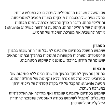
עם הפעלת מערכת תרמופילית לעיכול בוצה במט"ש עירוני,
החלה בעיה של הצטברות מוצקים בצנרת מסביב לצנטריפוגה
ומחליפי החום. הדבר הצריך החלפת צנרת לעיתים תכופות
וניקיונות של מחליפי החום. התופעה (הידועה כשיקוע struvite )
איימה להשבית את מערכת העיכול של המט"ש.
הפתרון
שימוש מושכל בסודיום אלומינט למעכל תוך התחשבות במגוון
פרטמטרים ומערכות הקשורות ותומכות בתהליך ובמינון מתאים
ששומר על הזרחן בריכוז שמונע את שיקוע הסטרוביט.
תוצאות
המתקן ממשיך לתפקד במשך חודשים רבים ללא סתימות של
סטרוביט, ללא החלפת צנרת וללא ניקיונות של מחליפי החום.
מניעת struvite התקבל על ידי בקרה קפדנית על ריכוזי זרחן
במערכת העיכול.
שימוש בסודיום אלומינט שומרת ואף מגדילה את האלקליניות
במעכלים (מקביל לשימוש בסודה קאוסטית שנפוצה להחזרת
האלקליניות למערכת).