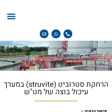
טכנולוגיית מחזור
סיפורי הצלחה
חדשות ועדכונים
הרחקת סטרוביט (struvite) במערך
עיכול בוצה של מט"ש
תיאור הבעיה
–